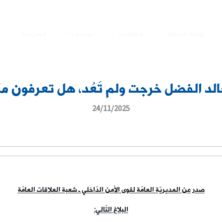
روابط داخلية
مناقصات
نبذة عنا
اتصل بنا
لد الفضل خرجت ولم تَعُد، هل تعرفون مك
24/11/2025
صدر عن المديريّة العامّة لقوى الأمن الدّاخلي ـ شعبة العلاقات العامّة
البلاغ التّالي: