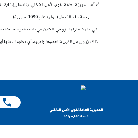
تُعمِّم المديريّة العامّة لقوى الأمن الدّاخلي، بناءً على إشا
رحمة خالد الفضل (مواليد عام 1999، سورية)
التي غادرت منزلها الزوجي، الكائن في بلدة بخعون – الضنية، بتاريخ 12-11-2025، ولم تَعُد 
لذلك، يُرجى من الذين شاهدوها ولديهم أي معلومات عنها أو عن مكانها، الاتّصال
المديرية العامة لقوى الأمن الداخلي
خدمة.ثقة.شراكة