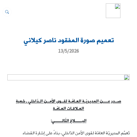
تعميم صورة المفقود ناصر كيلاني
13/5/2026
صــدر عــــن المديريّـة العـامّـة لقــوى الأمــن الـدّاخلي ـ شعبة
العـلاقـات العـامّـة
البــــــلاغ التّالــــــي
:
تُعمِّم المديريّة العامّة لقوى الأمن الدّاخلي، بناءً على إشارة القضاء