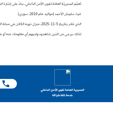
تُعمِّم المديريّة العامّة لقوى الأمن الدّاخلي، بناءً على إشا
غيث سليمان الأحمد (مواليد عام 2010، سوري)
الذي غادر بتاريخ 5-11-2025، منزل ذويه الكائن في محلة الكفور، الى جهة مجهولة، ولم يَعُد لغاية تاريخه.
لذلك، يرجى من الذين شاهدوه ولديهم أي معلومات عنه أو عن مكانه، الاتّصال بمخ
المديرية العامة لقوى الأمن الداخلي
خدمة.ثقة.شراكة