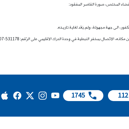
رة القضاء المختص، صورة القاصر المفقود:
فر النبطية في وحدة الدرك الاقليمي على الرّقم: 531178-07، للإدلاء بما لديهم من معلومات.
1745
112