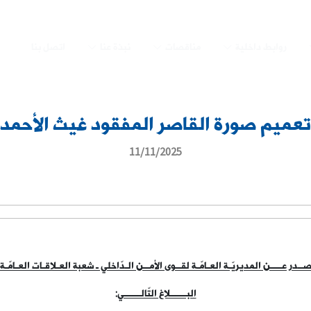
روابط داخلية
مناقصات
نبذة عنا
اتصل بنا
تعميم صورة القاصر المفقود غيث الأحمد
11/11/2025
ــدر عــــن المديريّـة العـامّـة لقــوى الأمــن الـدّاخلي ـ شعبة العـلاقـات العـامّـة
البــــــلاغ التّالــــــي
: