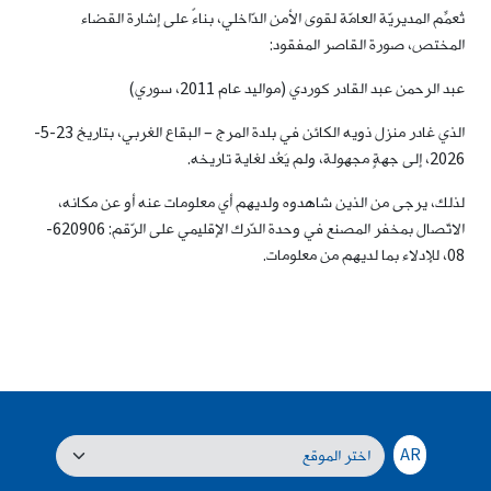
تُعمِّم المديريّة العامّة لقوى الأمن الدّاخلي، بناءً على إشارة القضاء
المختص، صورة القاصر المفقود:
عبد الرحمن عبد القادر كوردي (مواليد عام 2011، سوري)
الذي غادر منزل ذويه الكائن في بلدة المرج – البقاع الغربي، بتاريخ 23-5-
2026، إلى جهةٍ مجهولة، ولم يَعُد لغاية تاريخه.
لذلك، يرجى من الذين شاهدوه ولديهم أي معلومات عنه أو عن مكانه،
الاتّصال بمخفر المصنع في وحدة الدّرك الإقليمي على الرّقم: 620906-
08، للإدلاء بما لديهم من معلومات.
AR