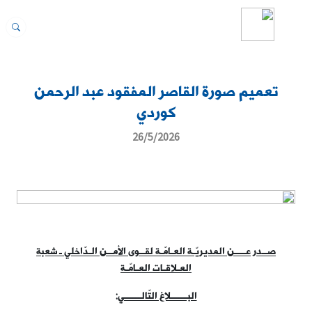
تعميم صورة القاصر المفقود عبد الرحمن
كوردي
26/5/2026
صــدر عــــن المديريّـة العـامّـة لقــوى الأمــن الـدّاخلي ـ شعبة
العـلاقـات العـامّـة
البــــــلاغ التّالــــــي
: