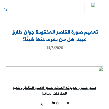
تعميم صورة القاصر المفقودة جوان طارق
عبيد، هل من يعرف عنها شيئًا؟
14/5/2026
صــدر عــــن المديريّـة العـامّـة لقــوى الأمــن الـدّاخلي ـ شعبة
العـلاقـات العـامّـة
البــــــلاغ التّالــــــي
: