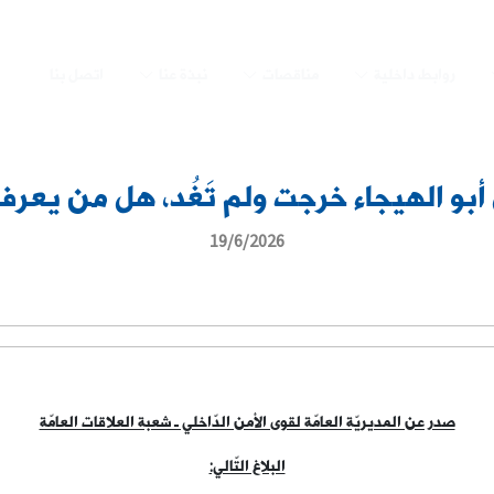
روابط داخلية
مناقصات
نبذة عنا
اتصل بنا
بو الهيجاء خرجت ولم تَغُد، هل من يعرف 
19/6/2026
صدر عن المديريّة العامّة لقوى الأمن الدّاخلي ـ شعبة العلاقات العامّة
البلاغ التّالي: