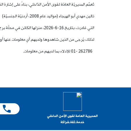
تُعمِّم المديريّة العامّة لقوى الأمن الدّاخلي، بناءً على إشا
تالين مهدي أبو الهيجاء (مواليد عام 2008، أردنيّة الجنسيّة)
التي غادرت، بتاريخ 16-6-2026، منزلها الكائن في محلّة برج حمّود، إلى جهةٍ مجهولة، وانقطع الاتصال بها، ولم تَعُد حتى تاريخه.
لذلك، يُرجى من الذين شاهدوها ولديهم أي معلومات عنها أو ع
262786 -01 للإدلاء بما لديهم من معلومات.
المديرية العامة لقوى الأمن الداخلي
خدمة.ثقة.شراكة