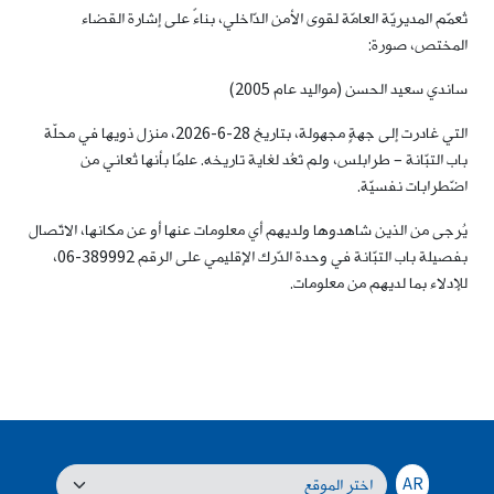
تُعمّم المديريّة العامّة لقوى الأمن الدّاخلي، بناءً على إشارة القضاء
المختص، صورة:
ساندي سعيد الحسن (مواليد عام 2005)
التي غادرت إلى جهةٍ مجهولة، بتاريخ 28-6-2026، منزل ذويها في محلّة
باب التبّانة – طرابلس، ولم تَعُد لغاية تاريخه. علمًا بأنها تُعاني من
اضّطرابات نفسيّة.
يُرجى من الذين شاهدوها ولديهم أي معلومات عنها أو عن مكانها، الاتّصال
بفصيلة باب التبّانة في وحدة الدّرك الإقليمي على الرقم 389992-06،
للإدلاء بما لديهم من معلومات.
AR