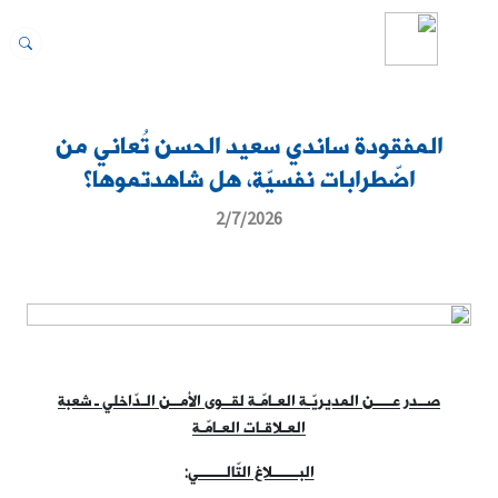
المفقودة ساندي سعيد الحسن تُعاني من
اضّطرابات نفسيّة، هل شاهدتموها؟
2/7/2026
صــدر عــــن المديريّـة العـامّـة لقــوى الأمــن الـدّاخلي ـ شعبة
العـلاقـات العـامّـة
البــــــلاغ التّالــــــي
: