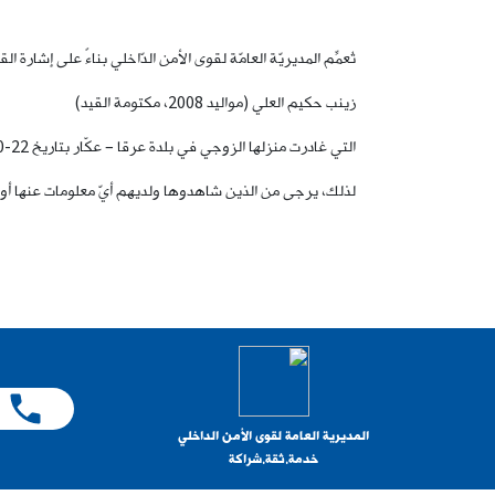
تُعمِّم المديريّة العامّة لقوى الأمن الدّاخلي بناءً على إشار
زينب حكيم العلي (مواليد 2008، مكتومة القيد)
التي غادرت منزلها الزوجي في بلدة عرقا – عكّار بتاريخ 22-10-2025 إلى جهة مجهولة، ولم تَعُد لغاية تاريخه.
لذلك، يرجى من الذين شاهدوها ولديهم أيّ معلومات عنها أو عن مكانها، الاتّصال
المديرية العامة لقوى الأمن الداخلي
خدمة.ثقة.شراكة