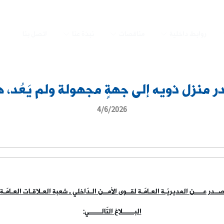
روابط داخلية
مناقصات
نبذة عنا
اتصل بنا
ر منزل ذويه إلى جهةٍ مجهولة ولم يَعُد، 
4/6/2026
ــدر عــــن المديريّـة العـامّـة لقــوى الأمــن الـدّاخلي ـ شعبة العـلاقـات العـامّـة
البــــــلاغ التّالــــــي
: