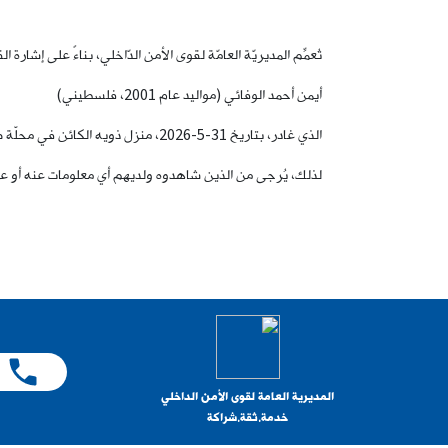
تُعمِّم المديريّة العامّة لقوى الأمن الدّاخلي، بناءً على إشا
أيمن أحمد الوفائي (مواليد عام 2001، فلسطيني)
الذي غادر، بتاريخ 31-5-2026، منزل ذويه الكائن في محلّة صبرا، ولم يَعُد لغاية تاريخه.
لذلك، يُرجى من الذين شاهدوه ولديهم أي معلومات عنه أو عن مكانه، الاتّصال ب
المديرية العامة لقوى الأمن الداخلي
خدمة.ثقة.شراكة