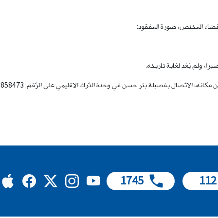
رة القضاء المختص، صورة المفقود:
فصيلة بئر حسن في وحدة الدّرك الاقليمي على الرّقم: 858473-01، للإدلاء بما لديهم من معلومات.
1745
112