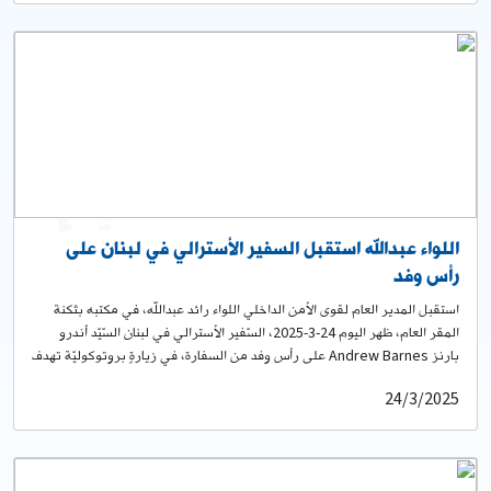
0
2
اللواء عبدالله استقبل السفير الأسترالي في لبنان على
رأس وفد
استقبل المدير العام لقوى الأمن الداخلي اللواء رائد عبدالله، في مكتبه بثكنة
المقر العام، ظهر اليوم 24-3-2025، السّفير الأسترالي في لبنان السّيّد أندرو
بارنز Andrew Barnes على رأس وفد من السفارة، في زيارةٍ بروتوكوليّة تهدف
إلى التّعارف والتّنسيق، جرى في خلالها عرض للأوضاع العامّة في البلاد.
24/3/2025