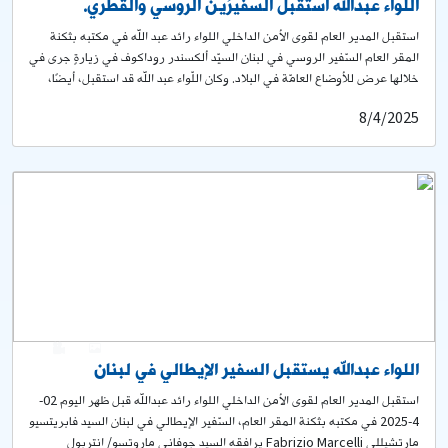
اللواء عبدالله استقبل السفيرَين الروسي والقطري.
استقبل المدير العام لقوى الأمن الداخلي اللواء رائد عبد الله في مكتبه بثكنة
المقر العام السّفير الروسي في لبنان السيّد ألكسندر روداكوف في زيارةٍ جرى في
خلالها عرض للأوضاع العامّة في البلاد. وكان اللّواء عبد الله قد استقبل، أيضًا،
سفير دولة قطر الشّيخ سعود بن عبد الرحمن آل ثاني الذي أكّد على التزام بلاده
8/4/2025
باستمرار دعم لبنان حكومةً وشعبًا ومؤسّسات.
0
2
اللواء عبدالله يستقبل السفير الإيطالي في لبنان
استقبل المدير العام لقوى الأمن الداخلي اللواء رائد عبدالله قبل ظهر اليوم 02-
4-2025 في مكتبه بثكنة المقر العام، السّفير الإيطالي في لبنان السيد فابريتسيو
مارتشيللي Fabrizio Marcelli يرافقه السيد جوفاني ماروتسو/ انتربول