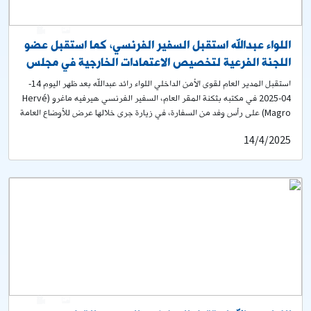
3
1
اللواء عبدالله استقبل السفير الفرنسي، كما استقبل عضو
اللجنة الفرعية لتخصيص الاعتمادات الخارجية في مجلس
الشيوخ الأميركي
استقبل المدير العام لقوى الأمن الداخلي اللواء رائد عبدالله بعد ظهر اليوم 14-
04-2025 في مكتبه بثكنة المقر العام، السفير الفرنسي هيرفيه ماغرو (Hervé
Magro) على رأس وفد من السفارة، في زيارة جرى خلالها عرض للأوضاع العامة
في البلاد. كما استقبل السيد Paul Grove عضو اللجنة الفرعية لتخصيص
14/4/2025
الاعتمادات الخارجية في مجلس الشيوخ الأميركي ترافقه السفيرة الاميركية في
لبنان ليزا جونسون ووفد مرافق، وتناول البحث سُبل دعم مؤسسة قوى الأمن
الداخلي، والأوضاع العامة في لبنان. جرى اللقاء بحضور العميد علي سكينة رئيس
شعبة المعلوماتية.
0
2