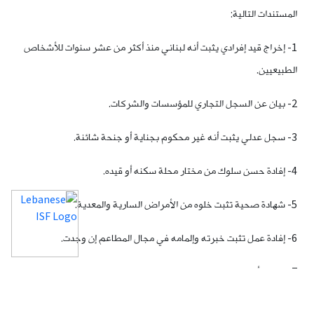
المستندات التالية:
1- إخراج قيد إفرادي يثبت أنه لبناني منذ أكثر من عشر سنوات للأشخاص
الطبيعيين.
2- بيان عن السجل التجاري للمؤسسات والشركات.
3- سجل عدلي يثبت أنه غير محكوم بجناية أو جنحة شائنة.
4- إفادة حسن سلوك من مختار محلة سكنه أو قيده.
5- شهادة صحية تثبت خلوه من الأمراض السارية والمعدية.
6- إفادة عمل تثبت خبرته وإلمامه في مجال المطاعم إن وجدت.
7- عرض أسعار يوضع ضمن ظرف مختوم يحدد فيه البدل السنوي الذي
ينوي دفعه لإستثمار المطعم موضوع الطلب.