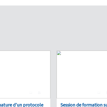
4
0
4
nature d’un protocole
Session de formation su