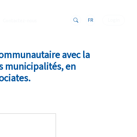
FR
Login
Contactez-nous
e communautaire avec la
s municipalités, en
ociates.