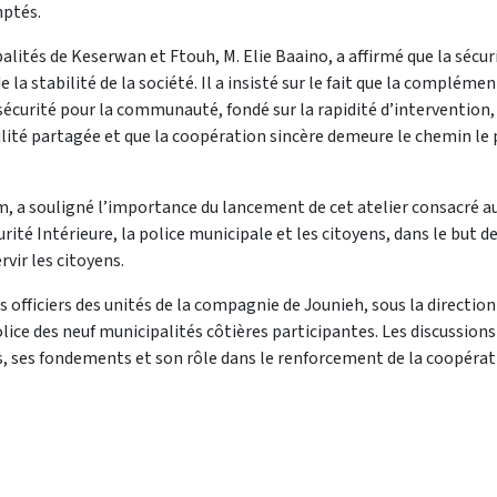
mptés.
palités de Keserwan et Ftouh, M. Elie Baaino, a affirmé que la séc
la stabilité de la société. Il a insisté sur le fait que la compléme
e sécurité pour la communauté, fondé sur la rapidité d’intervention,
ilité partagée et que la coopération sincère demeure le chemin le p
rem, a souligné l’importance du lancement de cet atelier consacré 
rité Intérieure, la police municipale et les citoyens, dans le but 
rvir les citoyens.
 les officiers des unités de la compagnie de Jounieh, sous la dire
lice des neuf municipalités côtières participantes. Les discussion
 ses fondements et son rôle dans le renforcement de la coopératio