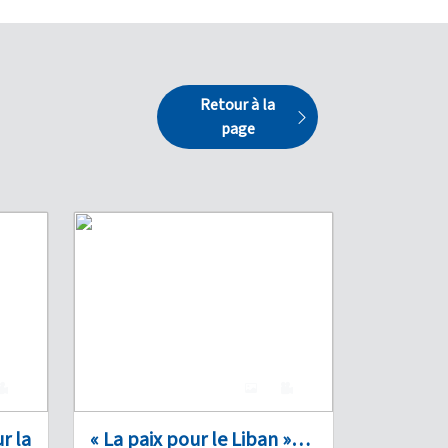
Retour à la
page
0
7
0
r la
« La paix pour le Liban »…