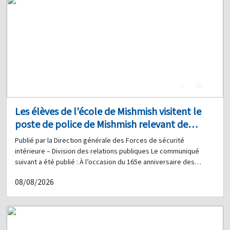
4
0
Les élèves de l’école de Mishmish visitent le
poste de police de Mishmish relevant de
l’Unité de gendarmerie régionale à l’occasion
Publié par la Direction générale des Forces de sécurité
du 165e anniversaire des Forces de sécurité
intérieure – Division des relations publiques Le communiqué
intérieure
suivant a été publié : À l’occasion du 165e anniversaire des
Forces de sécurité intérieure, et dans le cadre de la coopération
08/08/2026
et de la coordination entre la Direction générale des Forces de
sécurité intérieure et les établissements scolaires au Liban, 57
élèves de l’École publique mixte de Mishmish ont visité, le 03-06-
2026, le poste de police de Mishmish relevant de l’Unité de
gendarmerie régionale, accompagnés du directeur de