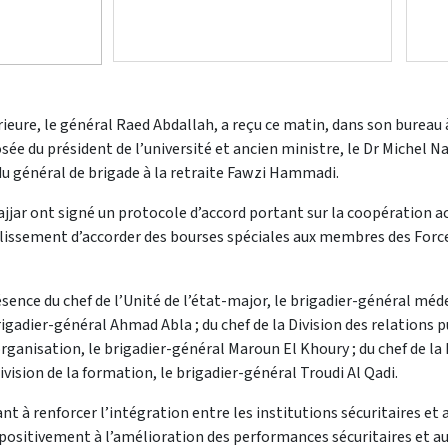
rieure, le général Raed Abdallah, a reçu ce matin, dans son bureau 
ée du président de l’université et ancien ministre, le Dr Michel Najj
 du général de brigade à la retraite Fawzi Hammadi.
Najjar ont signé un protocole d’accord portant sur la coopération a
lissement d’accorder des bourses spéciales aux membres des Forces d
ésence du chef de l’Unité de l’état-major, le brigadier-général m
 brigadier-général Ahmad Abla ; du chef de la Division des relations
l’organisation, le brigadier-général Maroun El Khoury ; du chef de la 
Division de la formation, le brigadier-général Troudi Al Qadi.
ant à renforcer l’intégration entre les institutions sécuritaires e
a positivement à l’amélioration des performances sécuritaires et au