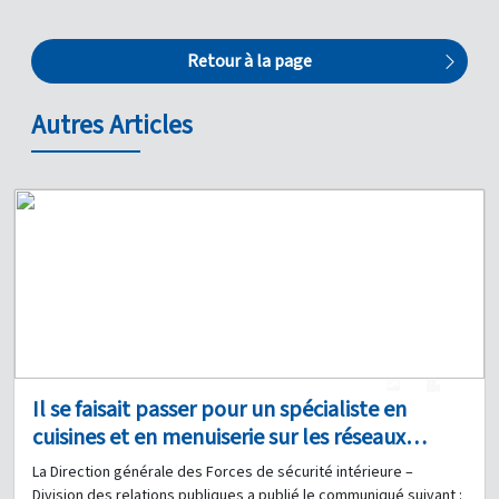
Retour à la page
Autres Articles
1
0
Il se faisait passer pour un spécialiste en
cuisines et en menuiserie sur les réseaux
sociaux afin d’arnaquer ses victimes : avez-
La Direction générale des Forces de sécurité intérieure –
vous été victime de ses agissements ?
Division des relations publiques a publié le communiqué suivant :