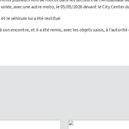
 commis plusieurs vols de motos dans les secteurs de l’Ambassade 
té volée, avec une autre moto, le 05/05/2026 devant le City Center 
t le véhicule lui a été restitué.
son encontre, et il a été remis, avec les objets saisis, à l’autorité