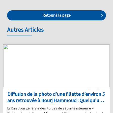
Retour à la page
Autres Articles
1
0
Diffusion de la photo d’une fillette d’environ 5
ans retrouvée à Bourj Hammoud : Quelqu’un
a-t-il des informations à son sujet ?
La Direction générale des Forces de sécurité intérieure –