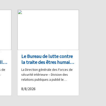
0
1
0
Le Bureau de lutte contre
lle
la traite des êtres humains
et de protection des
s de
La Direction générale des Forces de
mœurs démantèle deux
s
sécurité intérieure – Division des
réseaux organisés de
relations publiques a publié le
dre
communiqué suivant : Dans le cadre
prostitution à Hamra et
8/8/2026
 par
des efforts continus déployés par les
interpelle les personnes
e
Forces de sécurité intérieure pour
impliquées
et
lutter contre les infractions aux
bonnes mœurs et démanteler les