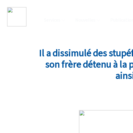
Services
Nouvelles
Publicatio
Il a dissimulé des stupé
son frère détenu à la 
ains