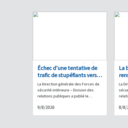
1
0
Échec d’une tentative de
La 
trafic de stupéfiants vers
ren
l’Arabie saoudite
Lib
La Direction générale des Forces de
La Di
à J
sécurité intérieure – Division des
sécur
stup
relations publiques a publié le
relat
communiqué suivant : Dans le cadre
commu
qua
9/8/2026
8/8/
des efforts continus déployés par les
des e
Forces de sécurité intérieure pour
Force
poursuivre et interpeller les
lutte
personnes impliquées dans les
et po