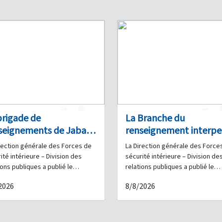
1
0
1
brigade de
La Branche du
seignements de Jabal
renseignement interpe
an interpelle un couple
à Aley un individu
rection générale des Forces de
La Direction générale des Force
ounieh pour trafic de
recherché pour vols et
ité intérieure – Division des
sécurité intérieure – Division de
éfiants et saisit une
mise en circulation de
ions publiques a publié le
relations publiques a publié le
niqué suivant : Dans le cadre
communiqué suivant : Dans le ca
ntité de drogue
fausse monnaie
2026
8/8/2026
fforts continus déployés par les
des efforts quotidiens déployés
s de sécurité intérieure pour
les Forces de sécurité intérieur
r contre le trafic de stupéfiants
pour lutter contre la criminalité 
ursuivre les personnes
poursuivre les personnes