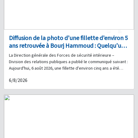
1
0
Diffusion de la photo d’une fillette d’environ 5
ans retrouvée à Bourj Hammoud : Quelqu’un
a-t-il des informations à son sujet ?
La Direction générale des Forces de sécurité intérieure –
Division des relations publiques a publié le communiqué suivant :
Aujourd'hui, 6 août 2026, une fillette d'environ cinq ans a été
retrouvée dans le secteur de Bourj Hammoud, devant le
6/8/2026
bâtiment de l'association Basma & Zeitouna. Selon ses
déclarations, elle s'appelle Amal, son père se nomme Omar
Mohammad Hassan, de nationalité syrienne, sa mère s'appelle
Selina, et sa famille réside dans le secteur de la Route de
l'Aéroport. En conséquence, sur instruction de l'autorité
judiciaire compétente, la Direction générale des Forces de
sécurité intérieure diffuse sa photographie et demande à toute
personne disposant d'informations à son sujet ou concernant sa
famille d'informer ses proches de se présenter au commissariat