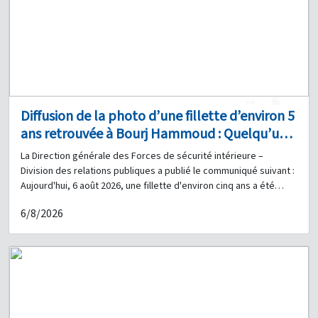
1
0
Diffusion de la photo d’une fillette d’environ 5
ans retrouvée à Bourj Hammoud : Quelqu’un
a-t-il des informations à son sujet ?
La Direction générale des Forces de sécurité intérieure –
Division des relations publiques a publié le communiqué suivant :
Aujourd'hui, 6 août 2026, une fillette d'environ cinq ans a été
retrouvée dans le secteur de Bourj Hammoud, devant le
6/8/2026
bâtiment de l'association Basma & Zeitouna. Selon ses
déclarations, elle s'appelle Amal, son père se nomme Omar
Mohammad Hassan, de nationalité syrienne, sa mère s'appelle
Selina, et sa famille réside dans le secteur de la Route de
l'Aéroport. En conséquence, sur instruction de l'autorité
judiciaire compétente, la Direction générale des Forces de
sécurité intérieure diffuse sa photographie et demande à toute