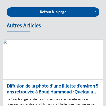
Retour à la page
Autres Articles
1
0
Diffusion de la photo d’une fillette d’environ 5
ans retrouvée à Bourj Hammoud : Quelqu’un
a-t-il des informations à son sujet ?
La Direction générale des Forces de sécurité intérieure –
Division des relations publiques a publié le communiqué suivant :