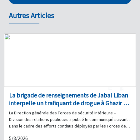
Autres Articles
1
0
La brigade de renseignements de Jabal Liban
interpelle un trafiquant de drogue à Ghazir et
saisit une quantité de stupéfiants en sa
La Direction générale des Forces de sécurité intérieure –
possession
Division des relations publiques a publié le communiqué suivant :
Dans le cadre des efforts continus déployés par les Forces de
sécurité intérieure pour poursuivre et interpeller les auteurs de
5/8/2026
tous types d'infractions sur l'ensemble du territoire libanais, la