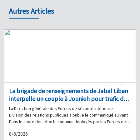
Autres Articles
1
0
La brigade de renseignements de Jabal Liban
interpelle un couple à Jounieh pour trafic de
stupéfiants et saisit une quantité de drogue
La Direction générale des Forces de sécurité intérieure –
Division des relations publiques a publié le communiqué suivant :
Dans le cadre des efforts continus déployés par les Forces de
sécurité intérieure pour lutter contre le trafic de stupéfiants et
8/8/2026
poursuivre les personnes impliquées, la Brigade de