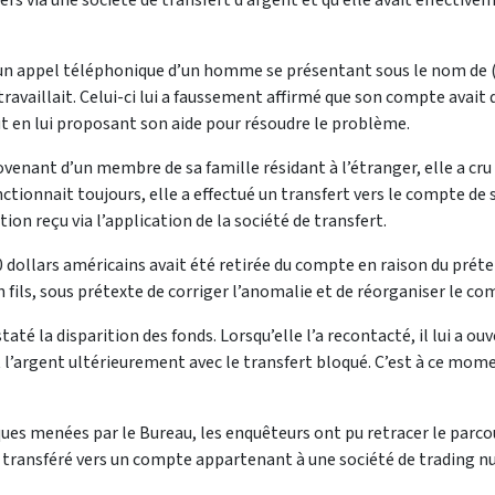
iers via une société de transfert d’argent et qu’elle avait effecti
çu un appel téléphonique d’un homme se présentant sous le nom de (
 travaillait. Celui-ci lui a faussement affirmé que son compte avait 
t en lui proposant son aide pour résoudre le problème.
enant d’un membre de sa famille résidant à l’étranger, elle a cru
tionnait toujours, elle a effectué un transfert vers le compte de son
on reçu via l’application de la société de transfert.
000 dollars américains avait été retirée du compte en raison du pr
n fils, sous prétexte de corriger l’anomalie et de réorganiser le co
até la disparition des fonds. Lorsqu’elle l’a recontacté, il lui a o
’argent ultérieurement avec le transfert bloqué. C’est à ce momen
ues menées par le Bureau, les enquêteurs ont pu retracer le parcou
té transféré vers un compte appartenant à une société de trading nu