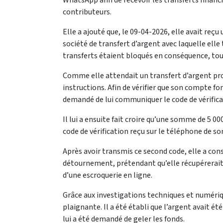
WhatsApp afin de recevoir les transferts financ
contributeurs.
Elle a ajouté que, le 09-04-2026, elle avait re
société de transfert d’argent avec laquelle elle
transferts étaient bloqués en conséquence, tou
Comme elle attendait un transfert d’argent prov
instructions. Afin de vérifier que son compte fonc
demandé de lui communiquer le code de vérificati
Il lui a ensuite fait croire qu’une somme de 5 
code de vérification reçu sur le téléphone de so
Après avoir transmis ce second code, elle a const
détournement, prétendant qu’elle récupérerait l
d’une escroquerie en ligne.
Grâce aux investigations techniques et numériq
plaignante. Il a été établi que l’argent avait é
lui a été demandé de geler les fonds.