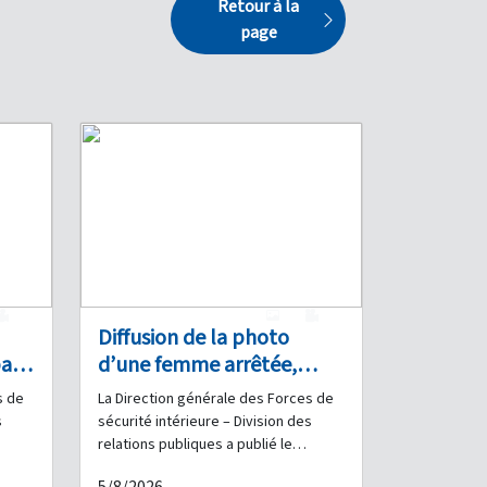
Retour à la
page
0
1
0
Diffusion de la photo
al
d’une femme arrêtée,
soupçonnée d’escroquerie
s de
La Direction générale des Forces de
et d’usurpation d’identité :
s
sécurité intérieure – Division des
Avez-vous été victime de
relations publiques a publié le
dre
communiqué suivant : Dans le cadre
s en
ses agissements ?