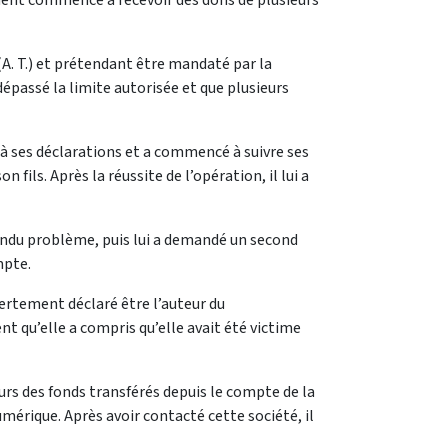
vement commencé à recevoir des dons de plusieurs
A. T.) et prétendant être mandaté par la
dépassé la limite autorisée et que plusieurs
 à ses déclarations et a commencé à suivre ses
 fils. Après la réussite de l’opération, il lui a
étendu problème, puis lui a demandé un second
mpte.
uvertement déclaré être l’auteur du
t qu’elle a compris qu’elle avait été victime
rs des fonds transférés depuis le compte de la
mérique. Après avoir contacté cette société, il