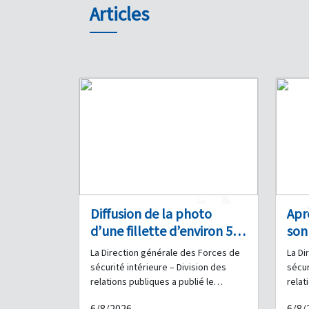
Articles
1
0
Diffusion de la photo
Apr
d’une fillette d’environ 5
son
ans retrouvée à Bourj
vol
La Direction générale des Forces de
La Di
Hammoud : Quelqu’un a-t-
dif
sécurité intérieure – Division des
sécur
il des informations à son
Mon
relations publiques a publié le
relat
communiqué suivant : Aujourd'hui, 6
commu
sujet ?
d’i