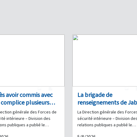
1
0
1
ès avoir commis avec
La brigade de
 complice plusieurs
renseignements de Jab
s à main armée dans
Liban interpelle un
rection générale des Forces de
La Direction générale des Force
férentes régions du
trafiquant de drogue à
ité intérieure – Division des
sécurité intérieure – Division de
t-Liban, la Branche
Ghazir et saisit une
ions publiques a publié le
relations publiques a publié le
niqué suivant : Dans le cadre
communiqué suivant : Dans le ca
nformation l’interpelle
quantité de stupéfiant