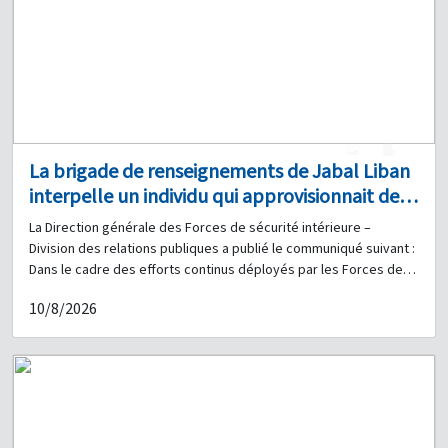
1
0
La brigade de renseignements de Jabal Liban
interpelle un individu qui approvisionnait des
trafiquants en stupéfiants depuis un entrepôt
La Direction générale des Forces de sécurité intérieure –
et saisit une importante quantité de drogue
Division des relations publiques a publié le communiqué suivant :
Dans le cadre des efforts continus déployés par les Forces de
sécurité intérieure pour lutter contre toutes les formes de
10/8/2026
criminalité sur l'ensemble du territoire libanais, en particulier les
infractions liées aux stupéfiants, la brigade de renseignements
du Mont-Liban, relevant de l'Unité de la Gendarmerie régionale, a
reçu des informations selon lesquelles un individu distribuait des
stupéfiants aux trafiquants à partir d'un entrepôt qu'il exploitait
dans le secteur de Haret Hreik. À la suite d'opérations de
surveillance et de suivi, et lors d'une opération ciblée, une