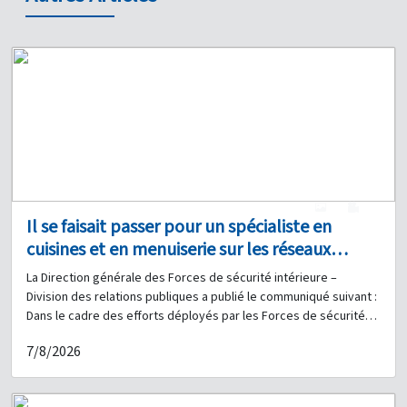
1
0
Il se faisait passer pour un spécialiste en
cuisines et en menuiserie sur les réseaux
sociaux afin d’arnaquer ses victimes : avez-
La Direction générale des Forces de sécurité intérieure –
vous été victime de ses agissements ?
Division des relations publiques a publié le communiqué suivant :
Dans le cadre des efforts déployés par les Forces de sécurité
intérieure pour poursuivre et interpeller les auteurs de tous
7/8/2026
types d'infractions, notamment les faits d'escroquerie, la
Brigade judiciaire de Baabda, relevant de l'Unité de la Police
judiciaire, a procédé à l'arrestation de : H. W. (né en 1987, de