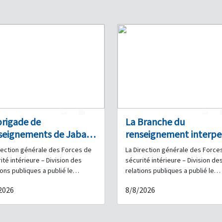
1
0
1
brigade de
La Branche du
seignements de Jabal
renseignement interpe
an interpelle un couple
à Aley un individu
rection générale des Forces de
La Direction générale des Force
ounieh pour trafic de
recherché pour vols et
ité intérieure – Division des
sécurité intérieure – Division de
éfiants et saisit une
mise en circulation de
ions publiques a publié le
relations publiques a publié le
niqué suivant : Dans le cadre
communiqué suivant : Dans le ca
ntité de drogue
fausse monnaie
2026
8/8/2026
fforts continus déployés par les
des efforts quotidiens déployés
s de sécurité intérieure pour
les Forces de sécurité intérieur
r contre le trafic de stupéfiants
pour lutter contre la criminalité 