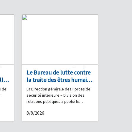
0
1
0
Le Bureau de lutte contre
lle
la traite des êtres humains
et de protection des
s de
La Direction générale des Forces de
mœurs démantèle deux
s
sécurité intérieure – Division des
réseaux organisés de
relations publiques a publié le
dre
communiqué suivant : Dans le cadre
prostitution à Hamra et
8/8/2026
 par
des efforts continus déployés par les
interpelle les personnes
e
Forces de sécurité intérieure pour
impliquées
et
lutter contre les infractions aux