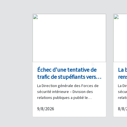
1
0
Échec d’une tentative de
La 
trafic de stupéfiants vers
ren
l’Arabie saoudite
Lib
La Direction générale des Forces de
La Di
à J
sécurité intérieure – Division des
sécur
stup
relations publiques a publié le
relat
communiqué suivant : Dans le cadre
commu
qua
9/8/2026
8/8/
des efforts continus déployés par les
des e
Forces de sécurité intérieure pour
Force
poursuivre et interpeller les
lutte