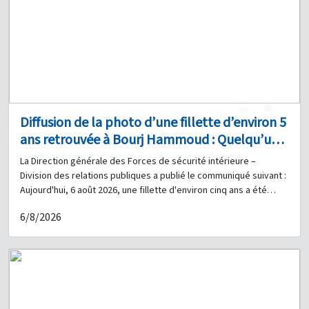
1
0
Diffusion de la photo d’une fillette d’environ 5
ans retrouvée à Bourj Hammoud : Quelqu’un
a-t-il des informations à son sujet ?
La Direction générale des Forces de sécurité intérieure –
Division des relations publiques a publié le communiqué suivant :
Aujourd'hui, 6 août 2026, une fillette d'environ cinq ans a été
retrouvée dans le secteur de Bourj Hammoud, devant le
6/8/2026
bâtiment de l'association Basma & Zeitouna. Selon ses
déclarations, elle s'appelle Amal, son père se nomme Omar
Mohammad Hassan, de nationalité syrienne, sa mère s'appelle
Selina, et sa famille réside dans le secteur de la Route de
l'Aéroport. En conséquence, sur instruction de l'autorité
judiciaire compétente, la Direction générale des Forces de
sécurité intérieure diffuse sa photographie et demande à toute