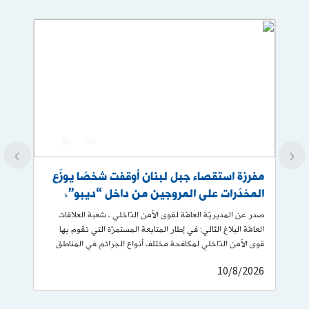
0
1
›
‹
مفرزة استقصاء جبل لبنان أوقفت شخصًا يوزّع
شعب
المخدّرات على المروجين من داخل “ديبو”،
وضبطت كميّة من المواد المخدّرة.
تأل
صدر عن المديريّة العامّة لقوى الأمن الدّاخلي ـ شعبة العلاقات
صــدر
العامّة البلاغ التّالي: في إطار المتابعة المستمرّة التي تقوم بها
العـل
قوى الأمن الدّاخلي لمكافحة مختلف أنواع الجرائم في المناطق
التي
اللّبنانية كافّة، ولا سيّما جرائم المخدّرات، توافرت معطيات لدى
وتوق
026
10/8/2026
مفرزة استقصاء جبل لبنان في وحدة الدّرك الإقليمي، حول قيام
أخطر 
شخص بتوزيع المخدّرات على المروّجين، من داخل مستودع
عن ال
يشغله في محلّة حارة حريك. من خلال المتابعة والرّصد، وبعمليّة