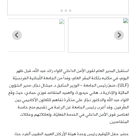
استقبل المدير العام لقوى الأمن الداخلي اللواء رائد عبد الله، قبل ظهر
اليوم، في مكتبه بثكنة المقر العام، وفداً من الجامعة اللّبنانية الفرنسيّة
(ULF)، ضمّ رئيس الجامعة – الوزير السّابق د. ميشال نجّار، مدير الشؤون
الماليّة والإدارية د. هاني حيدورة، والعميد المتقاعد فوزي حمادي، حيث وقّع
اللواء عبد الله والدكتور نجّار على مذكّرة تفاهم للتّعاون الأكاديمي بين
الطّرفين. وقد أعرب رئيس الجامعة عن الرغبة في تقديم منح خاصة
لعناصر قوى الأمن الداخلي في الخدمة الفعليّة، ولعائلاتهم وعائلات
المتقاعدين.
حضر حفل التّوقيع رئيس وحدة هيئة الأركان العميد الطبيب ألفرد حنا،