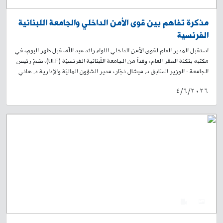
مذكرة تفاهم بين قوى الأمن الداخلي والجامعة اللبنانية
الفرنسية
استقبل المدير العام لقوى الأمن الداخلي اللواء رائد عبد الله، قبل ظهر اليوم، في
مكتبه بثكنة المقر العام، وفداً من الجامعة اللّبنانية الفرنسيّة (ULF)، ضمّ رئيس
الجامعة - الوزير السّابق د. ميشال نجّار، مدير الشؤون الماليّة والإدارية د. هاني
حيدورة، والعميد المتقاعد فوزي حمادي، حيث وقّع اللواء عبد الله والدكتور نجّار
٤/٦/٢٠٢٦
على مذكّرة تفاهم للتّعاون الأكاديمي بين الطّرفين. وقد أعرب رئيس الجامعة
عن الرغبة في تقديم منح خاصة لعناصر قوى الأمن الداخلي في الخدمة الفعليّة،
ولعائلاتهم وعائلات المتقاعدين. حضر حفل التّوقيع رئيس وحدة هيئة الأركان
العميد الطبيب ألفرد حنا، قائد معهد قوى الأمن الداخلي العميد أحمد عبلا، رئيس
شعبة العلاقات العامّة العميد جوزف مسلّم، رئيس شعبة التخطيط والتنظيم
العميد مارون الخوند، رئيس شعبة الشؤون الإدارية العميد فادي الحاج، ورئيس
شعبة التدريب العميد طرودي القاضي. وتأتي هذه المبادرة في سياق التوجه نحو
تعزيز التكامل بين المؤسسات الأمنية والأكاديمية، وتكريس مفهوم الأمن المبني
على المعرفة، بما ينعكس إيجابًا على تطوير الأداء الأمني وتعزيز الاستقرار داخل
المجتمع اللبناني.
0
4