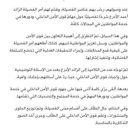
عند وصولهم، رحّب بهم عناصر الفصيلة، وقدّم لهم آمر الفصيلة الرّائد
أحمد الأدرع شرحًا تفصيليًّا حول مهامّ قوى الأمن الداخلي، ودورها في
خدمة المواطنين في المجالات كافّة.
وفي هذا السياق، تمّ التطرّق إلى أهمية التعاون بين قوى الأمن
والمواطنين، وسبل تعزيز المواطنية لديهم. كذلك أطلعهم آمر الفصيلة
على كيفية قمع المخالفات، وإجراء التحقيقات العدلية التي تخضع للسلطة
القضائية، وتنفيذ إشارتها.
ثمّ توجّه عدد من التلاميذ إلى الرّائد الأدرع بعدد من الاسئلة التوضيحية
حول واجبات قوى الأمن الداخلي، حيث ردّ على أسئلتهم بإجابات وافية.
بعدها، ألقى برّي كلمة أثنى فيها على جهود قوى الأمن الداخلي في خدمة
المواطنين، ودورها المهمّ في خدمة المجتمع والتضحيات التي تقدّمها.
وفي الختام، جال الطلّاب على أقسام مبنى الفصيلة، وتمّ توزيع الحلوى
والمنشورات، وعلم قوى الأمن الداخلي على الطلّاب، وجرى أخذ الصور
التذكارية بالمناسبة.