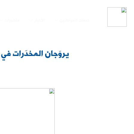
خدمات المواطنين
الأخبار
منشورات
يروّجان المخدّرات في