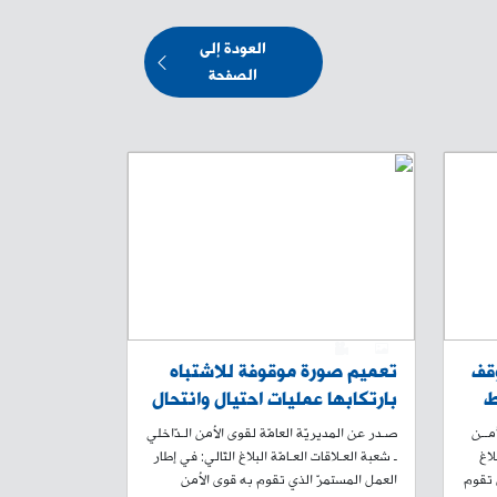
العودة إلى
الصفحة
0
1
قف
تعميم صورة موقوفة للاشتباه
ط
بارتكابها عمليات احتيال وانتحال
صفة، هل وقعتم ضحية أعمالها؟
أمــن
صـدر عن المديريّة العامّة لقوى الأمن الـدّاخلي
لاغ
ـ شعبة العـلاقات العـامّة البلاغ التّالي: في إطار
ي تقوم
العمل المستمرّ الذي تقوم به قوى الأمن