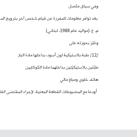
وفي سياق متّصل
بعد توافر معلومات للمفرزة عن قيام شخص آخر بترويج المخدّ
م. ع. (مواليد عام 1988، لبناني)
وعُثِرَ بحوزته على
/12/ طبة بلاستيكية لون أسود، بداخلها مادة الباز
طبّتَين بلاستيكيّتين بداخلهما مادة الكوكايين
هاتف خلوي ومبلغ مالي
أُودعا مع المضبوطات القطعة المعنية، لإجراء المقتضى القان