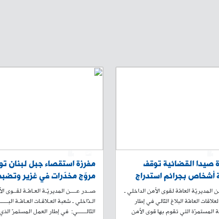
0
1
0
 صيدا القضائية توقف
مفرزة استقصاء جبل لبنان تو
 أشخاص بجرائم استدراج
مروّج مخدّرات في غزير وتضب
از واعتداء جنسي على قاصر
كميّة منها بحوزته
المديريّة العامّة لقوى الأمن الداخلي ـ
صــدر عــــن المديريّـة العـامّـة لقــوى ال
علاقات العامّة البلاغ التّالي في إطار
الـدّاخلي ـ شعبة العـلاقـات العـامّـة البــــــ
ة المستمرّة التي تقوم بها قوى الأمن
التّالــــــي: في إطار العمل المستمرّ الذ