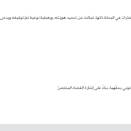
رات في المحلة ذاتها، تمكنت من تحديد هويّـته، وبعملية نوعية تمّ توقيفه ويدعى
وني بحقّهما، بناءً على إشارة القضاء المختصّ