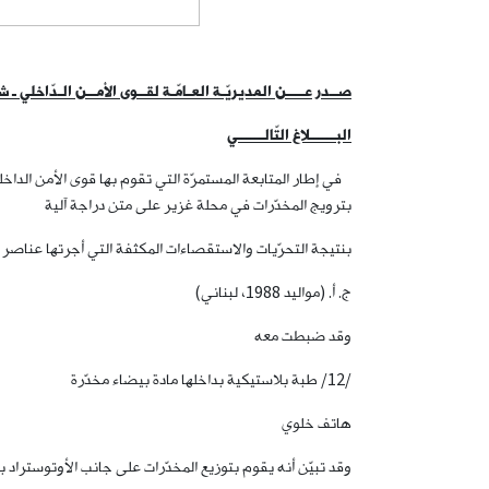
صــدر عــــن المديريّـة العـامّـة لقــوى الأمــن الـدّاخلي ـ ش
البــــــلاغ التّالــــــي
في إطار المتابعة المستمرّة التي تقوم بها قوى الأمن الدا
بترويج المخدّرات في محلة غزير على متن دراجة آلية
بنتيجة التحرّيات والاستقصاءات المكثفة التي أجرتها عناصر المفر
ج. أ. (مواليد 1988، لبناني)
وقد ضبطت معه
/12/ طبة بلاستيكية بداخلها مادة بيضاء مخدّرة
هاتف خلوي
وقد تبيّن أنه يقوم بتوزيع المخدّرات على جانب الأوتوستر