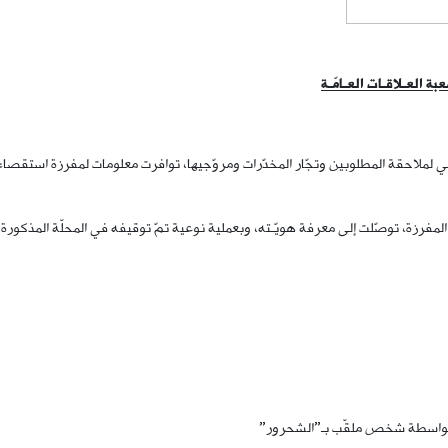
عبة العـلاقـات العـامّـة
خلي لملاحقة المطلوبين وتجّار المخدّرات ومروّجيها، توافرت معلومات لمفرزة استق
زة، توصّلت إلى معرفة هويّـته، وبعملية نوعية تمّ توقيفه في المحلّة المذكورة على متن 
اد بواسطة شخص ملقّب بـ”الشحرور”