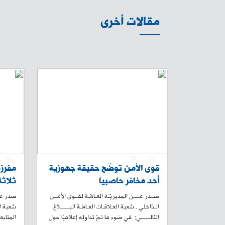
مقالات أخرى
1
0
1
قوى الأمن توضّح حقيقة جهوزية
مفرزة
أحد مخافر حاصبيا
ثلاثة
وابتز
صــدر عــــن المديريّـة العـامّـة لقــوى الأمــن
صدر عن 
الـدّاخلي ـ شعبة العـلاقـات العـامّـة البــــــلاغ
شعبة ال
التّالــــــي: في ضوء ما تمّ تداوله إعلاميًا حول
المتابع