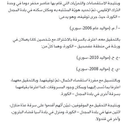
وبنتيجة الاستقصاءات والتحرّيات التي قام بها عناصر مخفر دوما في وحدة
الدّرك الإقليمي، تمّ تحديد هويّة المشتبه به ومكان سكنه في بلدة المجدل
– الكورة، حيث جرى توقيفه، وهو يدعى:
– أ. م. (مواليد عام 2006، سوري)
بالتحقيق معه، اعترف بالسرقة بالاشتراك مع شخصين كانا يعملان في
ورشة في منطقة عفصديق – الكورة، وهما كلّ من:
-ع. ح. (مواليد 2010، سوري)
-ي. ع. (مواليد 2008، سوري)
وبالتنسيق مع مفرزة استقصاء الشمال، تمّ توقيفهما. وبالتحقيق معهما،
اعترفا بما نُسب إليهما وبمكان وجود المسروقات، كما اعترفا بقيامهما
بسرقة أُخرى في بلدة المجدل – الكورة.
وبنتيجة التحقيق مع الموقوفين، تبيّن أنّهم أقدموا على سرقة عدّة منازل،
اثنَين منها في بلدة المجدل – الكورة، ومنزل في بلدة آسيا قضاء البترون،
وآخر في قندولا.