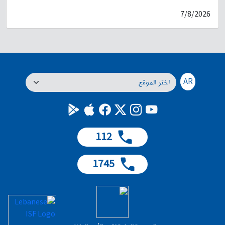
من السّاعة 07،00 من تاريخ الغد 08-08-2026، ولغاية السّاعة 19،00 من
7/8/2026
التاريخ عينه. لذلك، سيتمّ منع المرور على الطريق المذكورة طيلة فترة الأشغال،
وتحويل السير إلى الطرقات الداخليّة المحيطة. ثانيًا، من نفق نهر الكلب حتّى
جسر الـ Royal الضبيّة- الطريق البحريّة ستقوم إحدى شركات الإنتاج السينمائي
بتصوير فيلم استرالي - لبناني على المسلك المذكور أعلاه، اعتبارًا من السّاعة
07،00 ولغاية السّاعة 20،00 من تاريخي 8 و9- 08-2026. سيتمّ منع المرور على
الطريق المذكورة أعلاه، طيلة فترة التصوير. علمًا أن السير سيبقى مفتوحًا على
مسلكي الأوتوستراد، كالمعتاد. ثالثًا، في الواجهة البحريّة (أنطلياس- النقّاش):
AR
سيُقام المعرض السنوي للسيارات الرياضيّة في المكان المحدّد، اعتبارًا من
الساعة 06،00 من تاريخ 09-08-2026، ولغاية السّاعة 18،00 من التاريخ عينه.
سيتمّ منع المرور على الطريق المذكورة، طيلة فترة إقامة المعرض. يرجى من
المواطنين أخذ العلم، والتّقيّد بتوجيهات عناصر قوى الأمن الدّاخلي وإرشاداتهم،
وبلافتات السّير التّوجيهيّة، تفاديًا للازدحام.
112
1745