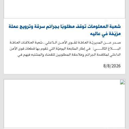
0
1
شعبة المعلومات توقف مطلوبًا بجرائم سرقة وترويج عملة
مزيّفة في عاليه
صــدر عــــن المديريّـة العـامّـة لقــوى الأمــن الـدّاخلي ـ شعبة العـلاقـات العـامّـة
البــــــلاغ التّالــــــي: في إطار المتابعة اليوميّة التي تقوم بها قطعات قوى الأمن
الداخلي لمكافحة الجرائم وملاحقة المطلوبين للقضاء والمشتبه فيهم في
مختلف المناطق اللبنانية، وبنتيجة المتابعة الميدانية والاستعلامية التي تجريها
8/8/2026
القطعات المختصّة في شعبة المعلومات، تمكّنت من تحديد مكان وجود مطلوب
للقضاء بجرائم سرقة وترويج عملة مزيّفة، وذلك في محلّة البساتين – عاليه،
ويدعى: ط. ز. (مواليد 1984، لبناني) بحقّه 4 مذكّرات بجرائم سرقة وترويج
عملة مزيّفة. وبعد عملية رصدٍ ومراقبة دقيقة، تمكّنت إحدى دوريّات الشّعبة من
توقيفه في المحلّة المذكورة. وبتفتيشه ضبط بحوزته: مسدس حربي مع ممشط
19 أنبوب تلوين يرجّح استخدامها بعمليات التزوير شارة عسكرية لون أسود 6
هواتف خلوية أجري المقتضى القانوني بحقّه، وأودع مع المضبوطات المرجع
المعني، بناءً على إشارة القضاء المختصّ.