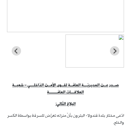
صــدر عــن المديريّـــة العامّــة لقــوى الأمــن الدّاخلـــي – شعبــة
العلاقـــات العامّـــــــة
البلاغ التّالي:
ادّعى مختار بلدة قندولا- البترون بأنّ منزله تعرّض للسرقة بواسطة الكسر
والخلع.