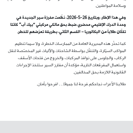
وسلامة المواطنين.
وفي هذا الإطار، وبتاريخ 26-5-2026، نظّمت مفرزة سير الجديدة في
وحدة الدرك الإقليمي محضري ضبط بحق مالكي مركبتَي “بيك أب” كانتا
تقلّان طلاباً من البكالوريا – القسم الثاني، بطريقة تعرّضهم للخطر
.
كما تحذّر هذه المديرية العامة من الممارسات الخطرة، ولا سيما تنظيم
المواكب السيّارة، والتنقّل بواسطة الشاحنات والآليات غير المخصّصة لنقل
الركاب، والجلوس على نوافذ المركبات، والخروج من فتحات الأسقف،
واستعمال المفرقعات النارية، مؤكدة أن مفارز السير ستتخذ الإجراءات
القانونية اللازمة بحق المخالفين.
طلابنا الأعزاء، نجاحكم فرحة لنا جميعًا… افرحوا بأمان.