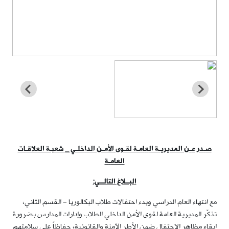
ص
ـ
در ع
ـ
ن المديري
ـ
ة ال
ع
امـة لقـوى الأم
ـ
ن الداخلـي
_
شعبـة العلاقـات
العام
ـ
ة
البــلاغ التالــي:
مع انتهاء العام الدراسي وبدء احتفالات طلاب البكالوريا – القسم الثاني،
تذكّر المديرية العامة لقوى الأمن الداخلي الطلاب وإدارات المدارس بضرورة
إبقاء مظاهر الاحتفال ضمن الأطر الآمنة والقانونية، حفاظاً على سلامتهم