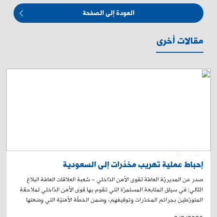
العودة إلى الصفحة
مقالات أخرى
0
1
إحباط عملية تهريب مخدّرات إلى السعودية
صدر عن المديريّة العامّة لقوى الأمن الدّاخلي – شعبة العلاقات العامّة البلاغ
التّالي: في سياق المتابعة المستمرّة التي تقوم بها قوى الأمن الدّاخلي لملاحقة
المتورّطين بجرائم المخدّرات وتوقيفهم، وضمن الخطّة الأمنيّة التي وضعتها
وحدة الشّرطة القضائيّة لمكافحة هذه الآفة والحدّ من انتشارها، بتاريخ 17—7-