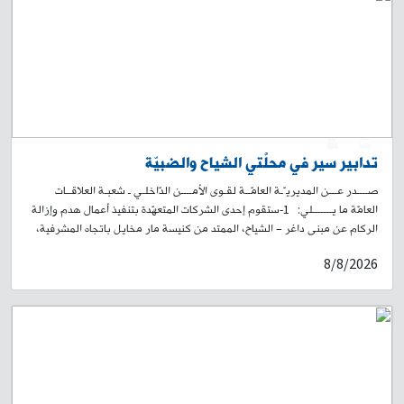
بفصيلة الرملة البيضاء في وحدة شرطة بيروت على الرقم: 771932-01، لاتّخاذ
الإجراءات القانونيّة اللّازمة، تمهيدًا لاستلام الجثّة.
0
1
تدابير سير في محلّتَي الشياح والضبيّة
صــــدر عـــن المديريـّـة العامّــة لقـوى الأمــــن الدّاخلـي ـ شعبـة العلاقــات
العامّة ما يـــــــلي: 1-ستقوم إحدى الشركات المتعهّدة بتنفيذ أعمال هدم وإزالة
الركام عن مبنى داغر – الشياح، الممتد من كنيسة مار مخايل باتجاه المشرفية،
والذي تضرّر جراء العدوان الإسرائيلي على لبنان، وبسبب وجود مخاطر على
8/8/2026
السلامة العامة، وذلك بتاريخ 9-8-2026، اعتبارًا من الساعة 6,00 صباحًا ولحين
الانتهاء من الأعمال، ولمدة يوم واحد. لذلك، سيتم منع المرور أمام السير القادم
من تقاطع كنيسة مار مخايل باتجاه المشرفية، وتحويله باتجاه طريق صيدا
القديمة – المسلك الشرقي، وصولًا إلى روضة الشهيدين (الغبيري). 2-تُواصل
إحدى الشركات المتعهّدة تنفيذ مشروع بناء وتجهيز المعهد الوطني العالي
للموسيقى على الطريق البحرية في الضبيّة، وذلك لمدّة ستة أشهر إضافية.
وعليه، سيستمرّ تحويل السير طيلة الفترة المذكورة، على جزء من الطريق
المحاذية للمشروع من الجهة الجنوبية، إلى الطريق الفرعية البديلة الموازية،