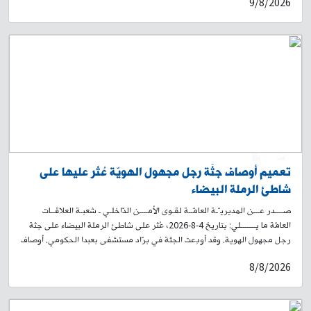
9/8/2026
2026، توافرت معلومات لدى مكتب مكافحة المخدّرات المركزي حول التّحضير
لعمليّة تهريب مخدّرات إلى المملكة العربيّة السّعوديّة عبر إحدى شركات الشّحن.
من خلال عمليّة رصد ومتابعة للشّحنة، تمّ توقيف الشّخص ناقل الطّرد أثناء
تسليمه في شركة الشّحن، وتبيّن أنّه يدعى: ح. ن. (مواليد عام 1977، لبناني)
بتفتيش الطّرد، تّم ضبط ما يُقارب ٥٠٠٠ حبّة مخدّرة "كبتاغون" موضّبة
بطريقة احترافيّة داخل صندوق مزهريّة. أجري المقتضى القانوني بحقّ
الموقوف، ولا يزال التّحقيق مستمرًّا لتوقيف سائر المتورّطين، بإشراف القضاء
المختصّ.
0
1
تعميم أوصاف جثّة رجل مجهول الهويّة عُثر عليها على
شاطئ الرملة البيضاء
صــــدر عـــن المديريـّـة العامّــة لقـوى الأمــــن الدّاخلـي ـ شعبـة العلاقــات
العامّة ما يـــــــلي: بتاريخ 4-8-2026، عُثر على شاطئ الرملة البيضاء على جثة
رجل مجهول الهوية. وقد أودِعت الجثة في برّاد مستشفى بعبدا الحكومي. أوصاف
الجثّة: رجل في العقد الرابع من العمر، طوله نحو 167 سم، نحيل البنية، حنطيّ
8/8/2026
البشرة، شعره أسود، ولديه لحية وشارب، ويرتدي بنطالًا أسود وقميصًا قطنيًا
قصير الأكمام بلون بني فاتح. لذلك، وبناءً على إشارة القضاء المختص، تطلب
المديريّة العامّة لقوى الأمن الدّاخلي من ذويه أو ممّن يعرف عنه شيئًا، الاتصال